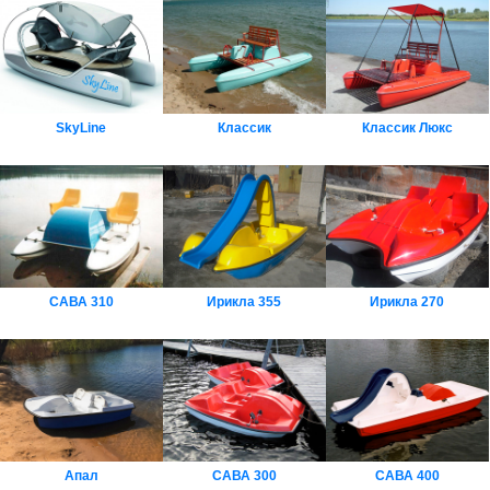
SkyLine
Классик
Классик Люкс
САВА 310
Ирикла 355
Ирикла 270
Апал
САВА 300
САВА 400